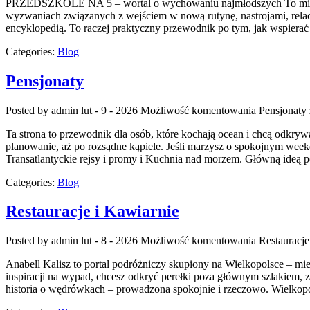
PRZEDSZKOLE NA 5 – wortal o wychowaniu najmłodszych To miejsce,
wyzwaniach związanych z wejściem w nową rutynę, nastrojami, relac
encyklopedią. To raczej praktyczny przewodnik po tym, jak wspierać
Categories:
Blog
Pensjonaty
Posted by admin
lut - 9 - 2026
Możliwość komentowania
Pensjonaty
Ta strona to przewodnik dla osób, które kochają ocean i chcą odkry
planowanie, aż po rozsądne kąpiele. Jeśli marzysz o spokojnym week
Transatlantyckie rejsy i promy i Kuchnia nad morzem. Główną ideą p
Categories:
Blog
Restauracje i Kawiarnie
Posted by admin
lut - 8 - 2026
Możliwość komentowania
Restauracje
Anabell Kalisz to portal podróżniczy skupiony na Wielkopolsce – mie
inspiracji na wypad, chcesz odkryć perełki poza głównym szlakiem, z
historia o wędrówkach – prowadzona spokojnie i rzeczowo. Wielkopol