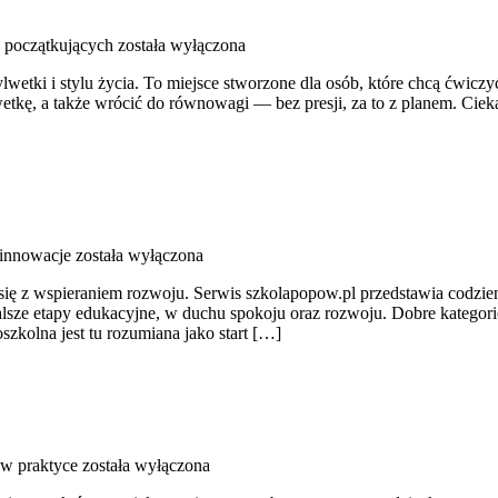
a początkujących
została wyłączona
lwetki i stylu życia. To miejsce stworzone dla osób, które chcą ćwiczyć
kę, a także wrócić do równowagi — bez presji, za to z planem. Ciekawe 
 innowacje
została wyłączona
się z wspieraniem rozwoju. Serwis szkolapopow.pl przedstawia codzienn
ze etapy edukacyjne, w duchu spokoju oraz rozwoju. Dobre kategorie
zkolna jest tu rozumiana jako start […]
 w praktyce
została wyłączona