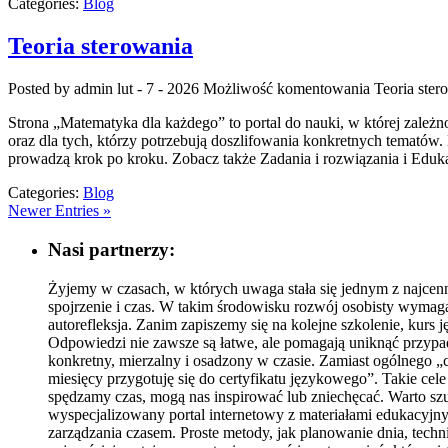
Categories:
Blog
Teoria sterowania
Posted by admin
lut - 7 - 2026
Możliwość komentowania
Teoria ster
Strona „Matematyka dla każdego” to portal do nauki, w której zależn
oraz dla tych, którzy potrzebują doszlifowania konkretnych tematów. 
prowadzą krok po kroku. Zobacz także Zadania i rozwiązania i Eduka
Categories:
Blog
Newer Entries »
Nasi partnerzy:
Żyjemy w czasach, w których uwaga stała się jednym z najcen
spojrzenie i czas. W takim środowisku rozwój osobisty wymag
autorefleksja. Zanim zapiszemy się na kolejne szkolenie, kurs 
Odpowiedzi nie zawsze są łatwe, ale pomagają uniknąć przypa
konkretny, mierzalny i osadzony w czasie. Zamiast ogólnego „c
miesięcy przygotuję się do certyfikatu językowego”. Takie cel
spędzamy czas, mogą nas inspirować lub zniechęcać. Warto szuk
wyspecjalizowany portal internetowy z materiałami edukacyjny
zarządzania czasem. Proste metody, jak planowanie dnia, tec