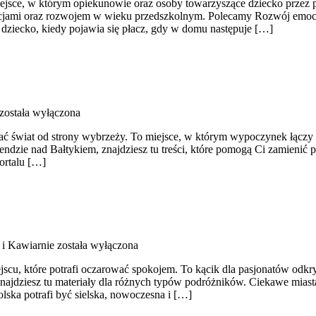
 w którym opiekunowie oraz osoby towarzyszące dziecko przez przeds
jami oraz rozwojem w wieku przedszkolnym. Polecamy Rozwój emocjona
 dziecko, kiedy pojawia się płacz, gdy w domu następuje […]
została wyłączona
wać świat od strony wybrzeży. To miejsce, w którym wypoczynek łączy
endzie nad Bałtykiem, znajdziesz tu treści, które pomogą Ci zamieni
ortalu […]
 i Kawiarnie
została wyłączona
jscu, które potrafi oczarować spokojem. To kącik dla pasjonatów odkry
najdziesz tu materiały dla różnych typów podróżników. Ciekawe miasta 
ska potrafi być sielska, nowoczesna i […]