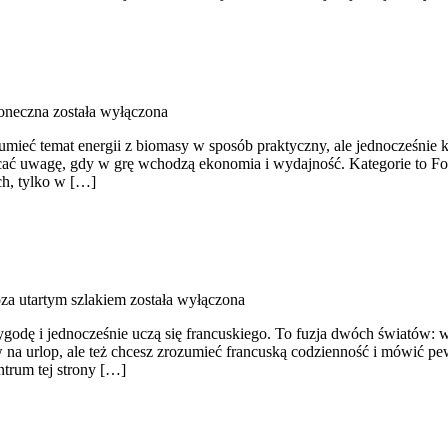
łoneczna
została wyłączona
umieć temat energii z biomasy w sposób praktyczny, ale jednocześnie 
cać uwagę, gdy w grę wchodzą ekonomia i wydajność. Kategorie to Foto
ch, tylko w […]
oza utartym szlakiem
została wyłączona
rzygodę i jednocześnie uczą się francuskiego. To fuzja dwóch światów:
na urlop, ale też chcesz zrozumieć francuską codzienność i mówić pe
ntrum tej strony […]