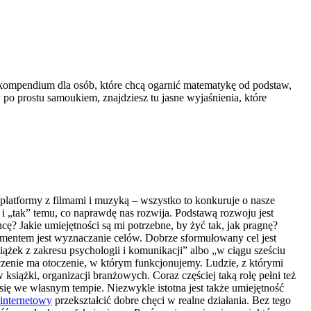
To kompendium dla osób, które chcą ogarnić matematykę od podstaw,
 po prostu samoukiem, znajdziesz tu jasne wyjaśnienia, które
latformy z filmami i muzyką – wszystko to konkuruje o nasze
i „tak” temu, co naprawdę nas rozwija. Podstawą rozwoju jest
cę? Jakie umiejętności są mi potrzebne, by żyć tak, jak pragnę?
ementem jest wyznaczanie celów. Dobrze sformułowany cel jest
iążek z zakresu psychologii i komunikacji” albo „w ciągu sześciu
aczenie ma otoczenie, w którym funkcjonujemy. Ludzie, z którymi
iążki, organizacji branżowych. Coraz częściej taką rolę pełni też
się we własnym tempie. Niezwykle istotna jest także umiejętność
 internetowy
przekształcić dobre chęci w realne działania. Bez tego