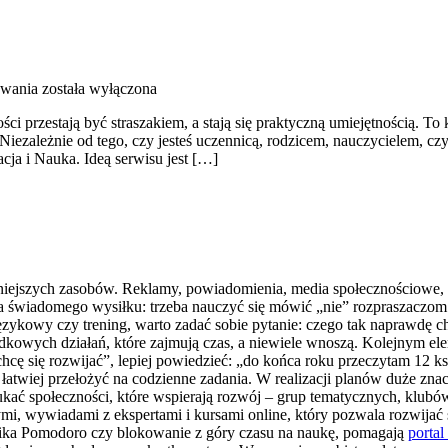
owania
została wyłączona
ości przestają być straszakiem, a stają się praktyczną umiejętnością. 
Niezależnie od tego, czy jesteś uczennicą, rodzicem, nauczycielem, czy
cja i Nauka. Ideą serwisu jest […]
niejszych zasobów. Reklamy, powiadomienia, media społecznościowe, p
a świadomego wysiłku: trzeba nauczyć się mówić „nie” rozpraszaczom 
językowy czy trening, warto zadać sobie pytanie: czego tak naprawdę ch
dkowych działań, które zajmują czas, a niewiele wnoszą. Kolejnym el
hcę się rozwijać”, lepiej powiedzieć: „do końca roku przeczytam 12 ks
e łatwiej przełożyć na codzienne zadania. W realizacji planów duże zn
ać społeczności, które wspierają rozwój – grup tematycznych, klubów ks
mi, wywiadami z ekspertami i kursami online, który pozwala rozwijać 
hnika Pomodoro czy blokowanie z góry czasu na naukę, pomagają
portal