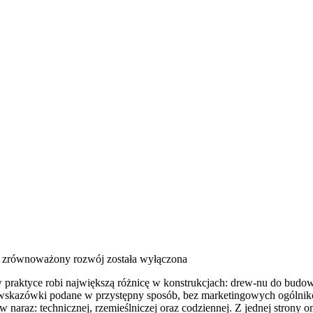
i zrównoważony rozwój
została wyłączona
aktyce robi największą różnicę w konstrukcjach: drew-nu do budowy. Je
wskazówki podane w przystępny sposób, bez marketingowych ogólników
w naraz: technicznej, rzemieślniczej oraz codziennej. Z jednej strony